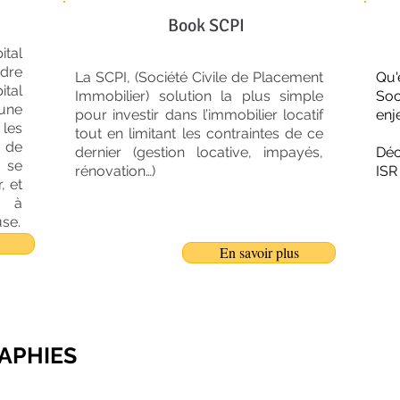
Book SCPI
tal
dre
La SCPI, (Société Civile de Placement
Qu
tal
Immobilier) solution la plus simple
Soc
une
pour investir dans l’immobilier locatif
enj
les
tout en limitant les contraintes de ce
t de
dernier (gestion locative, impayés,
Déc
 se
rénovation…)
ISR 
, et
e à
use.
En savoir plus
APHIES