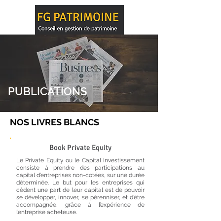
PUBLICATIONS
NOS LIVRES BLANCS
Book Private Equity
Le Private Equity ou le Capital Investissement
consiste à prendre des participations au
capital d’entreprises non-cotées, sur une durée
déterminée. Le but pour les entreprises qui
cèdent une part de leur capital est de pouvoir
se développer, innover, se pérenniser, et d’être
accompagnée, grâce à l’expérience de
l’entreprise acheteuse.