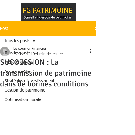
Post
Tous les posts
Le courrier Financier
Tous les posts
22 févr. 2019
4 min de lecture
SUCCESSION : La
Mégatendances
transmission de patrimoine
Assurance-Vie
Stratégies d'investissement
dans de bonnes conditions
Gestion de patrimoine
Optimisation Fiscale