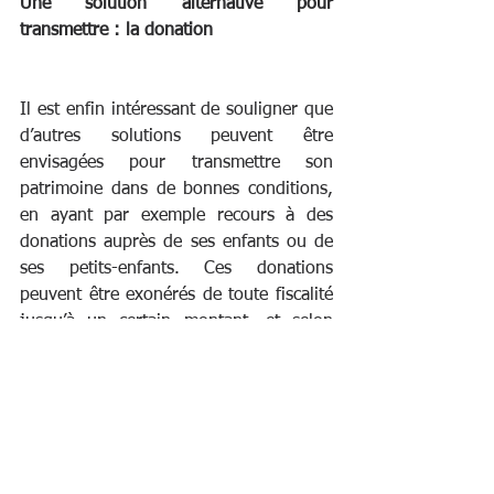
Une solution alternative pour 
transmettre : la donation
Il est enfin intéressant de souligner que 
d’autres solutions peuvent être 
envisagées pour transmettre son 
patrimoine dans de bonnes conditions, 
en ayant par exemple recours à des 
donations auprès de ses enfants ou de 
ses petits-enfants. Ces donations 
peuvent être exonérés de toute fiscalité 
jusqu’à un certain montant, et selon 
l’âge du donateur pour certaines 
donations. N’oublions pas toute 
l’importance de la donation-partage 
plutôt que l’utilisation de la donation 
simple, notamment dans un souci de 
paix des familles.